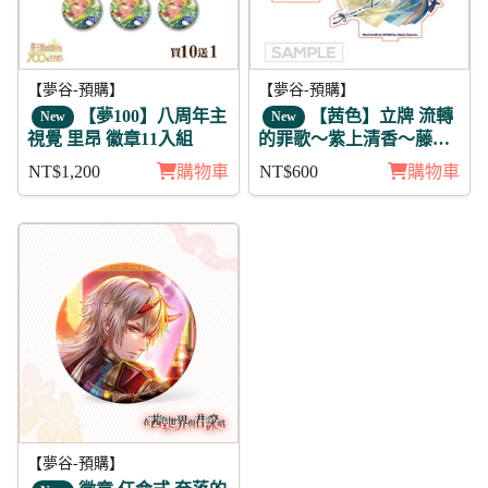
【夢谷-預購】
【夢谷-預購】
【夢100】八周年主
【茜色】立牌 流轉
New
New
視覺 里昂 徽章11入組
的罪歌～紫上清香～藤原
定家
NT$1,200
購物車
NT$600
購物車
【夢谷-預購】