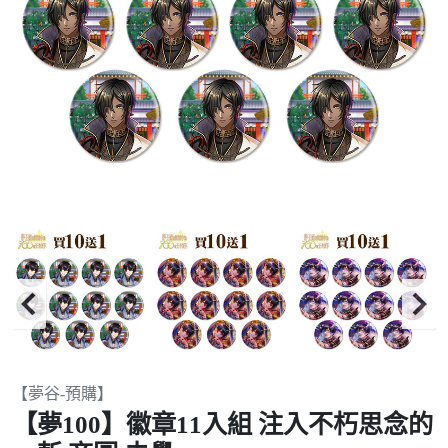
Item
【夢谷-預購】
2
【夢100】徽章11入組 注入不朽思念的
of