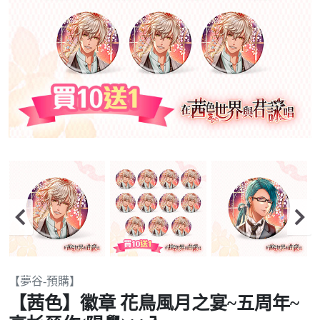
Item
【夢谷-預購】
2
【茜色】徽章 花鳥風月之宴~五周年~
of