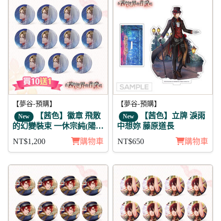
【夢谷-預購】
【夢谷-預購】
【茜色】徽章 飛散
【茜色】立牌 淚雨
New
New
的幻變裝束 一休宗純(陽
中想妳 藤原道長
覺) 11入
NT$1,200
購物車
NT$650
購物車