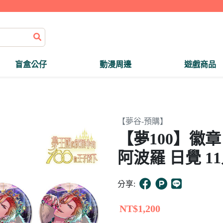
盲盒公仔
動漫周邊
遊戲商品
【夢谷-預購】
【夢100】徽
阿波羅 日覺 1
分享:
NT$1,200