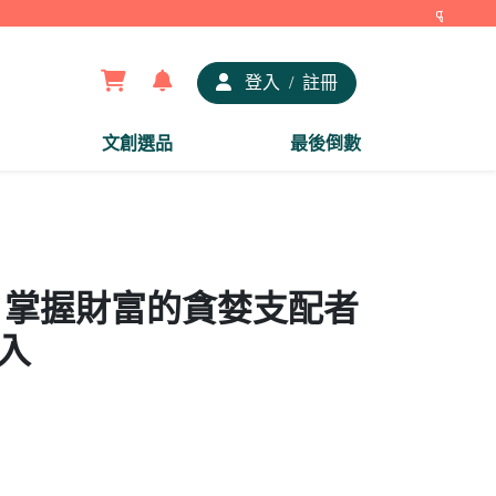
【夢谷
登入
/
註冊
文創選品
最後倒數
章 掌握財富的貪婪支配者
1入