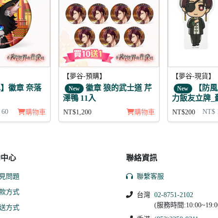
【夢谷-預購】
【夢谷-現貨】
】徽章 奈落
徽章 狼的武士道 芹
【防風
New
New
澤鴨 11入
力飯友立牌_
 60
NT$ 
購物車
NT$1,200
購物車
NT$200
助中心
聯絡資訊
見問題
聯繫客服
款方式
台灣
02-8751-2102
(服務時間:10:00~19:0
送方式