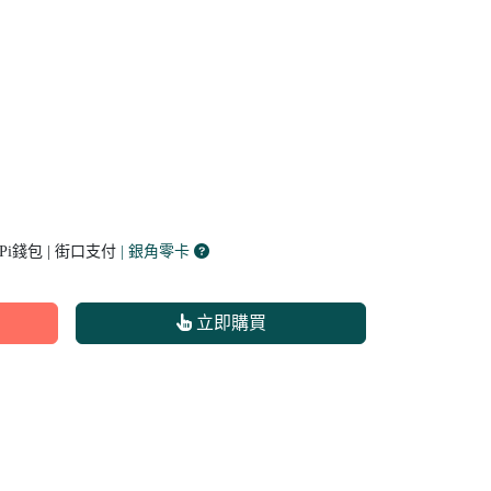
 Pi錢包 | 街口支付
| 銀角零卡
立即購買