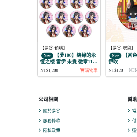
【夢谷-預購】
【夢谷-現貨】
【夢100】結緣的永
【茜色
New
New
恆之櫻 雷伊 未覺 徽章11入
伊吹
組
NT$
NT$1,200
購物車
NT$120
公司相關
幫
關於夢谷
常
服務條款
付
隱私政策
運