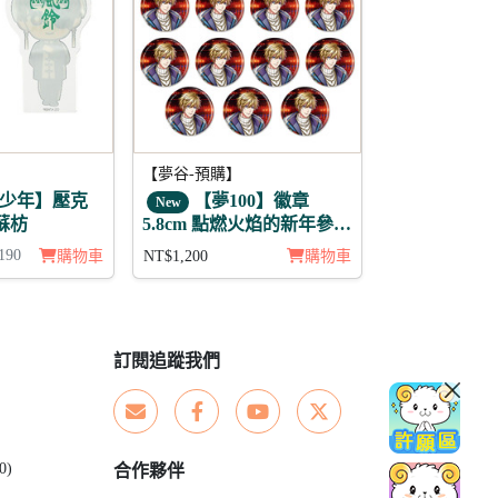
【夢谷-預購】
少年】壓克
【夢100】徽章
New
蘇枋
5.8cm 點燃火焰的新年參拜
齊艾爾 11入
190
購物車
NT$1,200
購物車
訂閱追蹤我們
0)
合作夥伴