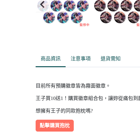
Item
2
of
商品資訊
注意事項
退貨需知
15
目前所有預購徽章皆為霧面徽章。
王子買10送1！購買徽章組合包，讓妳從痛包
想擁有王子的同款抱枕嗎?
點擊購買抱枕