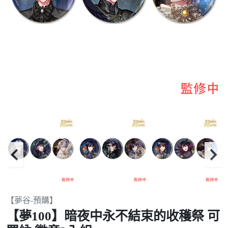
Item
【夢谷-預購】
2
【夢100】暗夜中永不結束的收穫祭 可
of