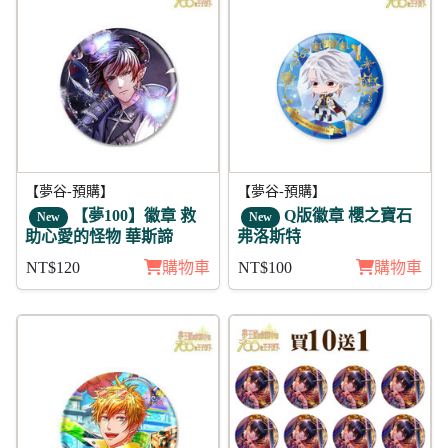
【夢谷-預購】
【夢谷-預購】
【夢100】徽章 救
Q版徽章 櫻之寶石
New
New
助心愛的怪物 華斯諦
弗洛斯特
NT$120
購物車
NT$100
購物車