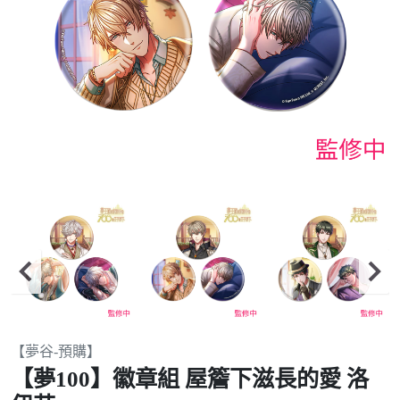
Item
【夢谷-預購】
2
【夢100】徽章組 屋簷下滋長的愛 洛
of