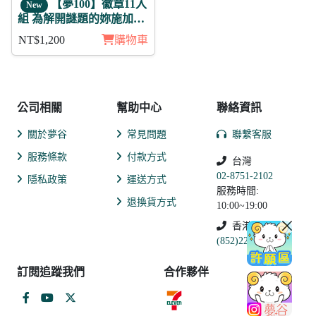
【夢100】徽章11入
New
組 為解開謎題的妳施加愛
的魔法 傑書亞 月覺
NT$1,200
購物車
公司相關
幫助中心
聯絡資訊
關於夢谷
常見問題
聯繫客服
服務條款
付款方式
台灣
02-8751-2102
隱私政策
運送方式
服務時間:
退換貨方式
10:00~19:00
香港
(852)2250-9311
訂閱追蹤我們
合作夥伴