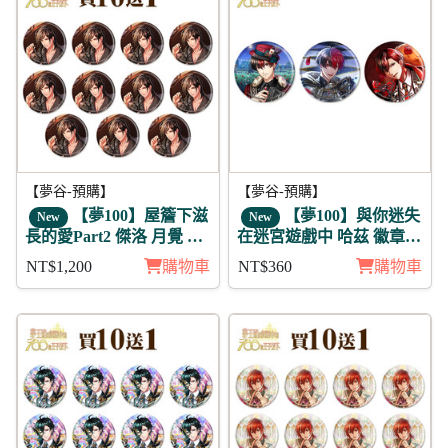
【夢谷-預購】
【夢谷-預購】
【夢100】屋簷下滋
【夢100】與你迷失
New
New
長的愛Part2 傑洛 月覺 徽
在迷宮遊戲中 哈茲 徽章3
章11入組
入組
NT$1,200
購物車
NT$360
購物車