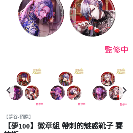
Item
【夢谷-預購】
2
【夢100】徽章組 帶刺的魅惑靴子 賽
of