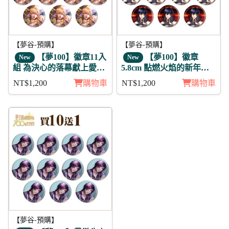
【夢谷-預購】
【夢谷-預購】
【夢100】徽章11入
【夢100】徽章
New
New
組 為決心的落幕獻上愛之
5.8cm 點燃火焰的新年參
歌 露菲恩 明星
拜 卡萊爾 11入
NT$1,200
購物車
NT$1,200
購物車
【夢谷-預購】