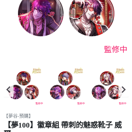
Item
【夢谷-預購】
2
【夢100】徽章組 帶刺的魅惑靴子 威
of