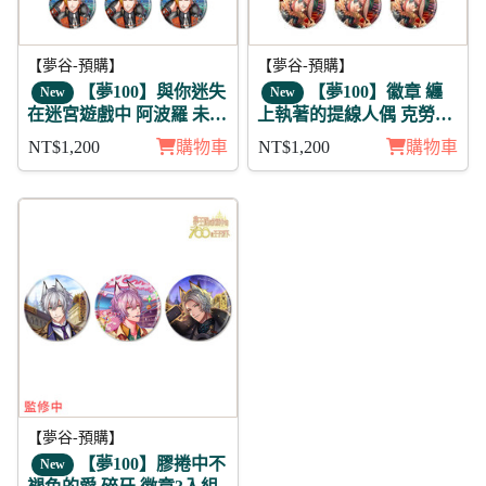
【夢谷-預購】
【夢谷-預購】
【夢100】與你迷失
【夢100】徽章 纏
New
New
在迷宮遊戲中 阿波羅 未覺
上執著的提線人偶 克勞恩
徽章11入組
11入
NT$1,200
購物車
NT$1,200
購物車
【夢谷-預購】
【夢100】膠捲中不
New