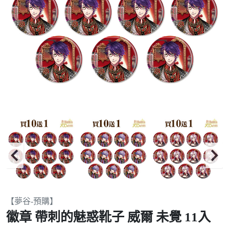
Item
【夢谷-預購】
2
徽章 帶刺的魅惑靴子 威爾 未覺 11入
of