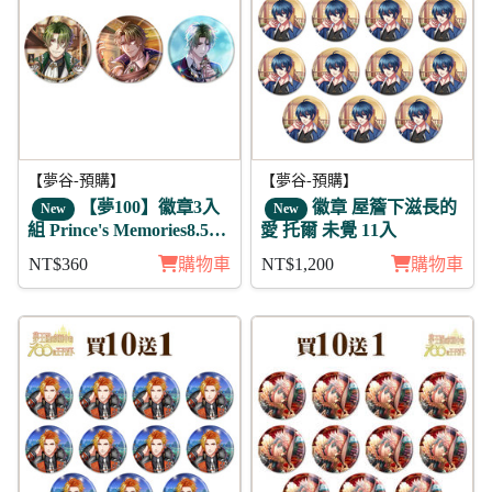
【夢谷-預購】
【夢谷-預購】
【夢100】徽章3入
徽章 屋簷下滋長的
New
New
組 Prince's Memories8.5周
愛 托爾 未覺 11入
年活動 傑伊
NT$360
購物車
NT$1,200
購物車