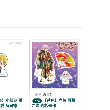
5折
【夢谷-現貨】
0】小飯友 膠
【茜色】立牌 百萬
New
愛 海爾德
之緣 高杉晉作