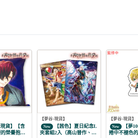
5折
5折
【夢谷-現貨】
【夢谷-現貨】
現貨】【含
【茜色】夏日紀念L
【夢10
New
New
櫻的榮譽抱枕
夾套組2入（高山晉作、大
捲中不褪色的