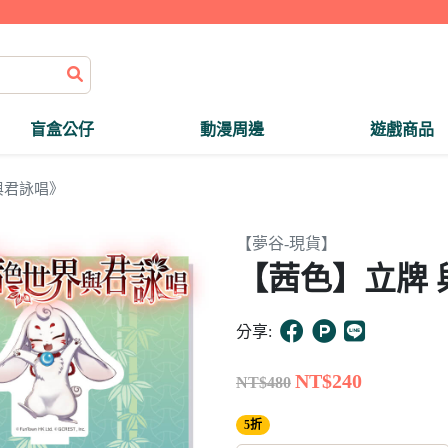
盲盒公仔
動漫周邊
遊戲商品
與君詠唱》
【夢谷-現貨】
【茜色】立牌 
分享:
NT$240
NT$480
5折