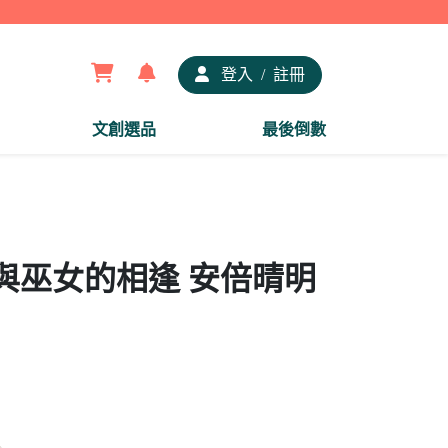
【夢
登入
/
註冊
文創選品
最後倒數
與巫女的相逢 安倍晴明