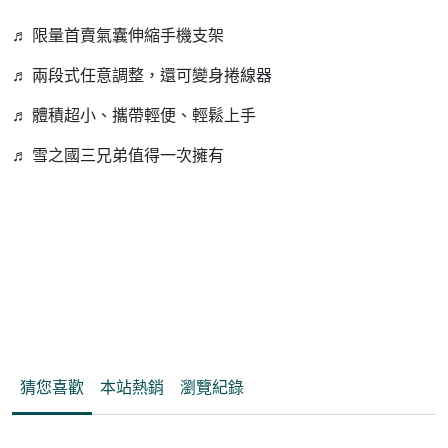
♬ 限量首賣氣囊伸縮手機支架
♬ 兩段式任意調整，還可變身捲線器
♬ 體積超小、攜帶輕便、輕鬆上手
♬ 雪之國三兄弟值得一次擁有
夢王国と眠れる100人の王子様（夢100）より限定グッズが
新発売
梦王国与沉睡的100王子角色周边
猜您喜歡
本站熱銷
瀏覽紀錄