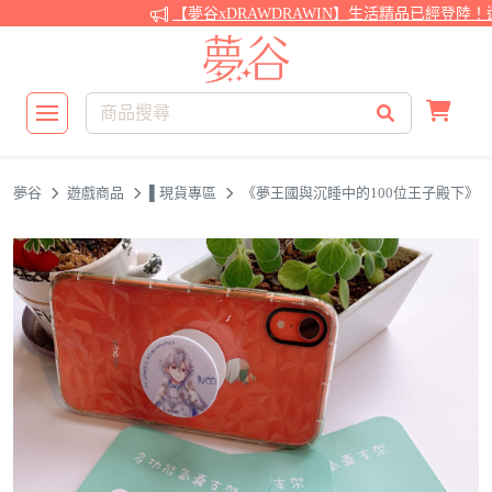
【夢谷xDRAWDRAWIN】生活精品已經登陸！還
夢谷
遊戲商品
▌現貨專區
《夢王國與沉睡中的100位王子殿下》