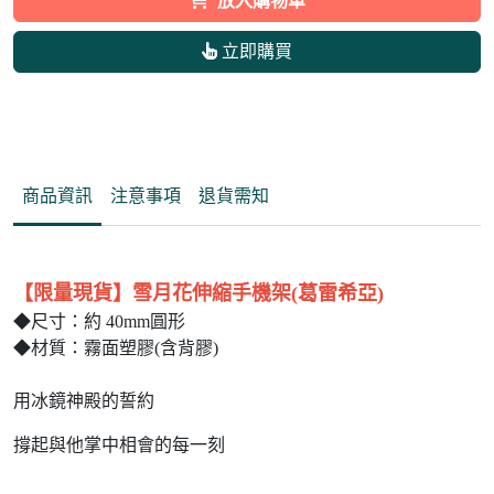
放入購物車
立即購買
商品資訊
注意事項
退貨需知
【限量現貨】雪月花伸縮手機架(葛雷希亞)
◆尺寸：約 40mm圓形
◆材質：霧面塑膠(含背膠)
用冰鏡神殿的誓約
撐起與他掌中相會的每一刻