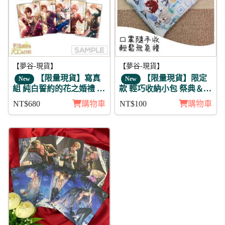
【夢谷-現貨】
【夢谷-現貨】
【限量現貨】寫真
【限量現貨】限定
New
New
組 純白誓約的花之婚禮 10
款 輕巧收納小包 祭典＆誓
入
約組
NT$680
購物車
NT$100
購物車