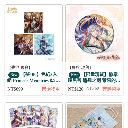
5折
【夢谷-現貨】
【夢谷-現貨】
【夢100】色紙3入
【限量現貨】徽章
New
New
組 Prince's Memories 8.5周
遠呂智 追想之刻 禁忌的果
年活動 卡利班恩
實
NT$ 60
NT$699
購物車
NT$120
購物車