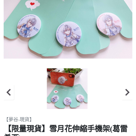
Item
【夢谷-現貨】
1
【限量現貨】雪月花伸縮手機架(葛雷
of