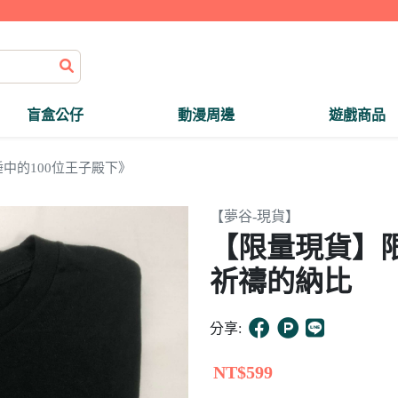
盲盒公仔
動漫周邊
遊戲商品
中的100位王子殿下》
【夢谷-現貨】
【限量現貨】限
祈禱的納比
分享:
NT$599