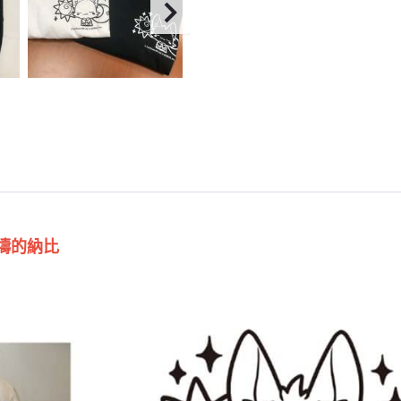
祈禱的納比