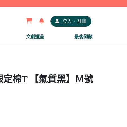
【夢谷
登入
/
註冊
文創選品
最後倒數
定棉T 【氣質黑】Ｍ號