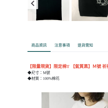
Item
2
of
商品資訊
注意事項
退貨需知
11
【限量現貨】限定棉T 【氣質黑】Ｍ號 
◆尺寸：M號
◆材質：100%棉花