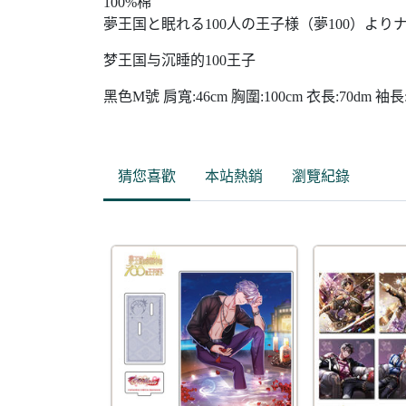
100%棉
夢王国と眠れる100人の王子様（夢100）よ
梦王国与沉睡的100王子
黑色M號 肩寬:46cm 胸圍:100cm 衣長:70dm 袖長:
猜您喜歡
本站熱銷
瀏覽紀錄