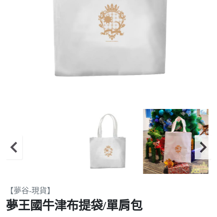
Item
【夢谷-現貨】
1
夢王國牛津布提袋/單肩包
of