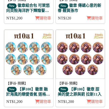
徽章組合包 可萊悠
徽章 傳遞心意的新
New
New
向貝殼海洋許下輝煌誓約
春 雜賀孫市
11入
NT$1,200
購物車
NT$120
購物車
【夢谷-預購】
【夢谷-預購】
【夢100】徽章 融
【夢100】徽章 甜
New
New
於海風的戀愛香氣 道格拉
美的愛之罪與罰 拉斯11入
斯 11入
NT$1,200
購物車
NT$1,200
購物車