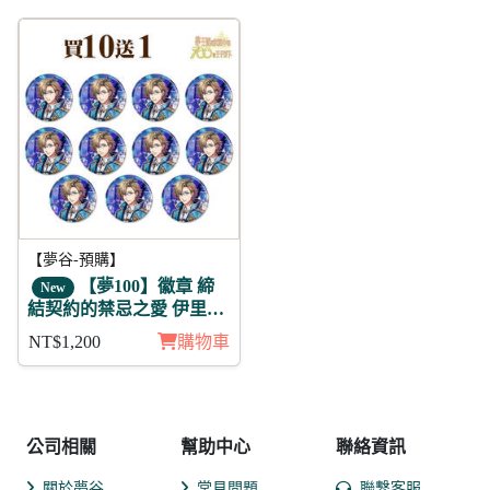
【夢谷-預購】
【夢100】徽章 締
New
結契約的禁忌之愛 伊里亞
11入
NT$1,200
購物車
公司相關
幫助中心
聯絡資訊
關於夢谷
常見問題
聯繫客服